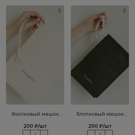
Хлопковый мешок
Хлопковый мешок
беж М
хаки M
200
₽
/шт
200
₽
/шт