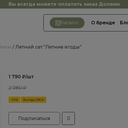
Вы всегда можете оплатить заказ Долями
О бренде
Бл
Каталог
етики
Летний сет "Летние ягоды"
1 790
₽
/шт
2 080
₽
-
14
%
Выгода
290 ₽
Подписаться