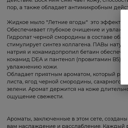
действие. Воск ним смягчает кожу, способ
пор, а также обладает антимикробным дейс
Жидкое мыло "Летние ягоды" это эффективн
Обеспечивает глубокое очищение и увлажне
Гидролат черной смородины в составе обл
стимулирует синтез коллагена. ПАВы натур
натрия и кокамидопропил бетаин обеспечи
кокамид DEA и пантенол (провитамин B5) с
увлажнению кожи.
Обладает приятным ароматом, который рас
листа, ягод черной смородины, сахарного с
зелени. Аромат держится на коже длительн
ощущение свежести.
Ароматы, заключенные в этом сете, созданы
вам наслаждение и расслабление. Каждый р