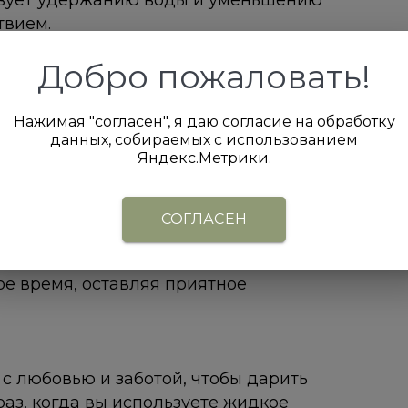
ствует удержанию воды и уменьшению
твием.
Добро пожаловать!
ое средство для ухода за руками.
ние кожи, делая ее мягкой и гладкой.
адает антиоксидантными свойствами и
Нажимая "согласен", я даю согласие на обработку
данных, собираемых с использованием
ального происхождения: лауретсульфат
Яндекс.Метрики.
вают эффективное очищение, а
пособствуют восстановлению и
СОГЛАСЕН
крывается нотами смородинового
иропа, пурпурной розы и свежей
ое время, оставляя приятное
 с любовью и заботой, чтобы дарить
аз, когда вы используете жидкое