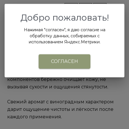
Поделиться
Добро пожаловать!
Нажимая "согласен", я даю согласие на
Описание
обработку данных, собираемых с
использованием Яндекс.Метрики.
Компактная версия геля для душа
«Совиньон» для путешествий, командировок
СОГЛАСЕН
и знакомства с ароматом. Формула на основе
гидролата винограда и мягких очищающих
компонентов бережно очищает кожу, не
вызывая сухости и ощущения стянутости.
Свежий аромат с виноградным характером
дарит ощущение чистоты и лёгкости после
каждого применения.