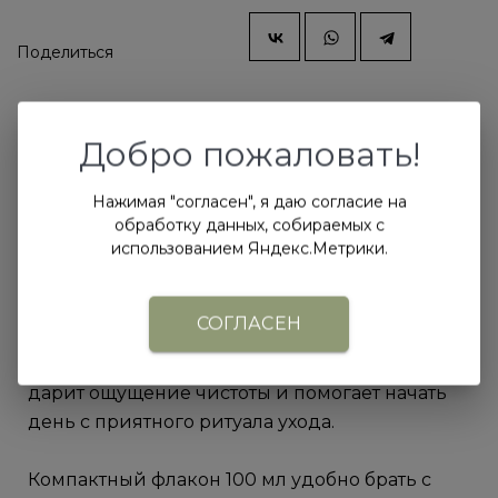
Поделиться
Описание
Добро пожаловать!
Гель для душа «Белый лес» в мини-формате
Нажимая "согласен", я даю согласие на
сохраняет все преимущества
обработку данных, собираемых с
полноразмерной версии: мягкое очищение,
использованием Яндекс.Метрики.
комфорт для кожи и формулу на основе
гидролата винограда.
СОГЛАСЕН
Свежий аромат с природным характером
дарит ощущение чистоты и помогает начать
день с приятного ритуала ухода.
Компактный флакон 100 мл удобно брать с