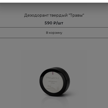
Дезодорант твердый "Травы"
590 ₽/шт
В корзину