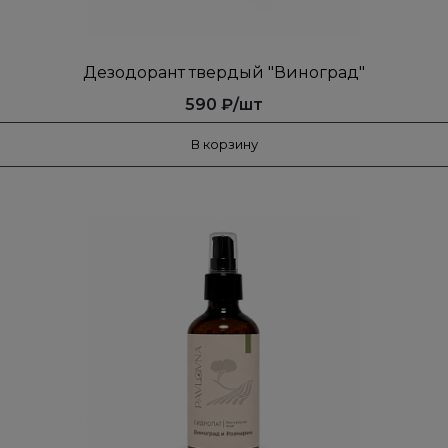
Дезодорант твердый "Виноград"
590 ₽/шт
В корзину