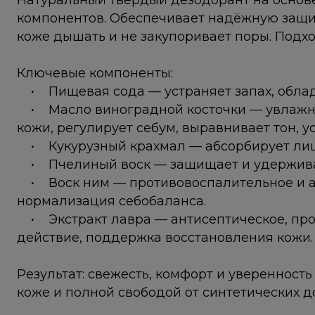
Натуральный твёрдый дезодорант на основ
компонентов. Обеспечивает надёжную защит
коже дышать и не закупоривает поры. Подхо
Ключевые компоненты:
• Пищевая сода — устраняет запах, облад
• Масло виноградной косточки — увлажняе
кожи, регулирует себум, выравнивает тон, 
• Кукурузный крахмал — абсорбирует ли
• Пчелиный воск — защищает и удерживае
• Воск ним — противовоспалительное и а
нормализация себобаланса.
• Экстракт лавра — антисептическое, пр
действие, поддержка восстановления кожи.
Результат: свежесть, комфорт и уверенность 
коже и полной свободой от синтетических д