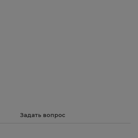
 влагу.
агу.
актериальное действие, нормализация
воспалительное и тонизирующее действие,
чение всего дня — с заботой о коже и полной
имость компонентов.
ы
Задать вопрос