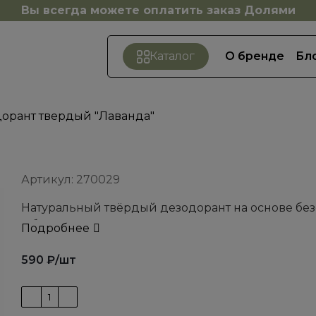
Вы всегда можете оплатить заказ Долями
О бренде
Бл
Каталог
орант твердый "Лаванда"
Артикул:
270029
Натуральный твёрдый дезодорант на основе без
Обеспечивает надёжную защиту от неприятного з
Подробнее
закупоривает поры. Подходит для чувствительн
590
₽
/шт
Ключевые компоненты:
• Пищевая сода — устраняет запах, обладает 
• Масло виноградной косточки — увлажняет, см