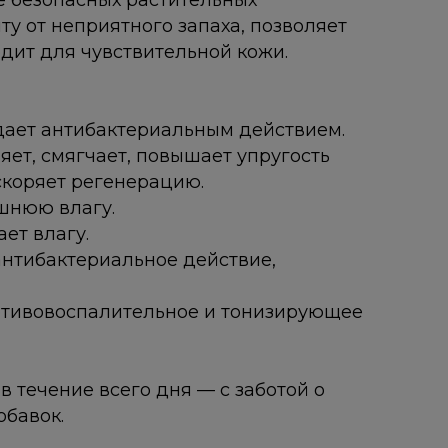
е безопасных растительных
у от неприятного запаха, позволяет
дит для чувствительной кожи.
ает антибактериальным действием.
т, смягчает, повышает упругость
ускоряет регенерацию.
шнюю влагу.
т влагу.
нтибактериальное действие,
отивовоспалительное и тонизирующее
в течение всего дня — с заботой о
обавок.